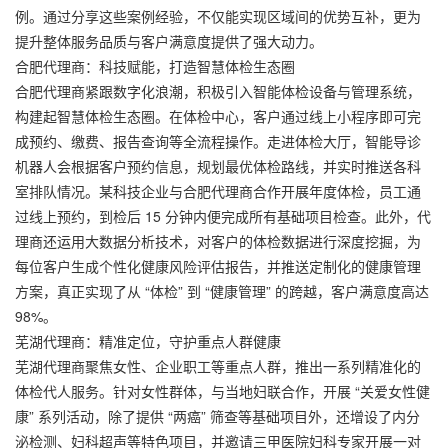
例。通过分享这些案例经验，不仅能实现区域间的优势互补，更为
提升整体服务品质与客户满意度提供了强大动力。
合肥代理商：科技赋能，打造智慧体检生态圈
合肥代理商紧跟数字化浪潮，积极引入智能体检设备与管理系统，
构建起智慧体检生态圈。在体检中心，客户通过线上小程序即可完
成预约、缴费、报告查询等全流程操作。走进体检大厅，智能导诊
机器人会根据客户预约信息，规划最优体检路线，并实时推送各科
室排队情况。某科技企业与合肥代理商合作开展年度体检，员工通
过线上预约，到检后 15 分钟内便完成所有基础项目检查。此外，代
理商还运用大数据分析技术，对客户的体检数据进行深度挖掘，为
每位客户生成个性化健康风险评估报告，并推送定制化的健康管理
方案，真正实现了从 “体检” 到 “健康管理” 的跨越，客户满意度高达
98%。
芜湖代理商：精准定位，守护重点人群健康
芜湖代理商聚焦女性、企业职工等重点人群，推出一系列精准化的
体检代人服务。针对女性群体，与当地妇联合作，开展 “关爱女性健
康” 系列活动，除了提供 “两癌” 筛查等基础项目外，还增设了内分
泌检测、妇科超声等特色项目，并邀请三甲医院妇科专家开展一对