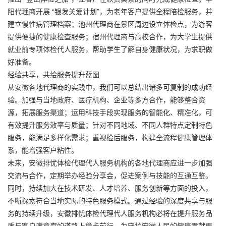
阳代理商开展 “银发关爱计划”，为老年客户提供全程陪检服务，并
建立慢性病管理档案；池州代理商在景区周边设立体检点，为游客
提供便捷的健康检查服务；宿州代理商与高校合作，为大学生提供
就业前专项体检代人服务，帮助学生了解自身健康状况，为求职做
好准备。
经验共享，共绘服务提升蓝图
从安徽各地代理商的实践中，我们可以总结出诸多可复制的成功经
验。加强与当地政府、医疗机构、企业等多方合作，能够整合资
源，拓展服务渠道；运用科技手段实现服务的智能化、精准化，可
有效提升服务效率与质量；针对不同地域、不同人群特点定制特色
服务，能满足多样化需求；重视检后服务，构建全流程健康管理体
系，能增强客户粘性。
未来，安徽排忧体检代理代人服务机构的各地代理商应进一步加强
交流与合作，定期举办经验分享会，促进案例与技能的互通互鉴。
同时，持续加大在技术研发、人才培养、服务创新等方面的投入，
不断探索符合当地实际的特色服务模式。通过经验的深度共享与服
务的持续升级，安徽排忧体检代理代人服务机构必将在提升服务品
质与客户满意度的道路上稳步前行，为守护安徽人民的健康贡献更