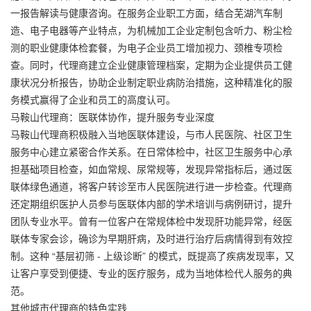
一报告解读与健康咨询。在服务企业职工方面，结合芜湖汽车制
造、电子电器等产业特点，为机械加工企业定制包含听力、粉尘检
测的职业健康体检套餐，为电子企业员工增加视力、颈椎专项检
查。同时，代理商建立企业健康管理档案，定期为企业提供员工健
康状况分析报告，协助企业制定职业病防治措施，这种精准化的服
务模式赢得了企业和员工的高度认可。
马鞍山代理商：医联体协作，提升服务专业深度
马鞍山代理商积极融入当地医联体建设，与市人民医院、社区卫生
服务中心建立紧密合作关系。在日常体检中，社区卫生服务中心承
担基础项目检查，如血常规、尿常规等，发现异常指标后，通过医
联体绿色通道，将客户转诊至市人民医院进行进一步检查。代理商
还定期组织医护人员参与医联体内部的学术培训与病例研讨，提升
团队专业水平。曾有一位客户在常规体检中发现肝功能异常，经医
联体专家会诊，确诊为早期肝病，及时进行治疗后病情得到有效控
制。这种 “基层初筛 - 上级诊断” 的模式，既提高了疾病发现率，又
让客户享受到便捷、专业的医疗服务，成为当地体检代人服务的典
范。
其他城市代理商的特色实践