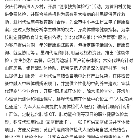
安庆代理商深入乡村，开展 “健康扶贫体检行” 活动，为贫困村民提
供免费体检，并联合慈善机构为患有重大疾病的村民提供医疗救
助；滁州代理商与教育部门合作，为全市中小学生建立电子健康档
案，通过大数据分析学生群体的视力、身高体重等健康指标，为学
校制定健康教育计划提供依据；淮北代理商推出 “检后管家” 服务，
为客户提供为期一年的健康跟踪服务，包括定期电话回访、健康咨
询、就医协助等 。巢湖代理商则利用当地旅游资源，推出 “健康体
检 + 养生旅游” 套餐，吸引周边城市客户前来体验；六安代理商针对
山区居民，组建流动体检队，携带便携式设备深入偏远村落，为村
民提供上门服务；亳州代理商结合当地中药材产业优势，在体检套
餐中融入中医体质辨识项目，并提供个性化的中药养生建议；宣城
代理商与企业合作，开展 “职场减压体检”，除常规检查外，还增加
心理健康测评和减压课程；蚌埠代理商在体检中心设立 “军人优先绿
色通道”，为军人及军属提供专属体检代人服务；淮南代理商针对矿
工群体，定制包含肺部 CT、肺功能检测等项目的职业健康体检套
餐；铜陵代理商推出 “家庭健康卡”，一张卡可供家庭成员共享体检
项目，方便又实惠；黄山代理商将体检代人服务与自然风光结合，
推出 “登山体检之旅”，让客户在欣赏美景的同时完成健康检查；阜