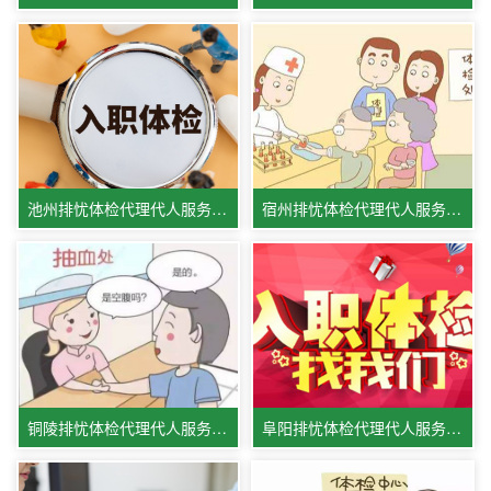
池州排忧体检代理代人服务机构
宿州排忧体检代理代人服务公司
铜陵排忧体检代理代人服务集团
阜阳排忧体检代理代人服务中心