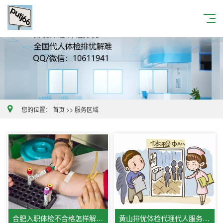
您的位置：
首页
>>
服务区域
合肥入职体检不合格怎样解决?合肥一些医院体检服务办理攻略
黄山排忧体检代理代人服务中心