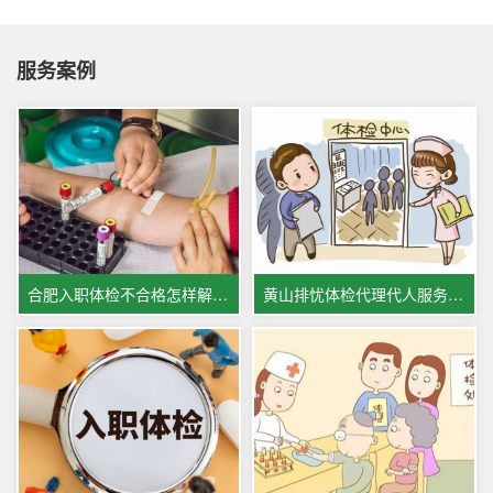
服务案例
合肥入职体检不合格怎样解决?合肥一些医院体检服务办理攻略
黄山排忧体检代理代人服务中心